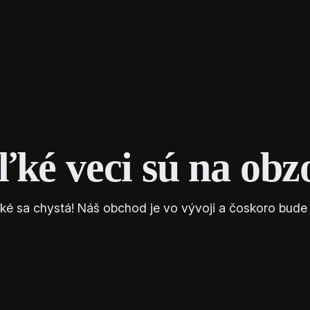
klimasmart.sk
Služby
Často kladené otázky
O nás
E-
ľké veci sú na obz
ké sa chystá! Náš obchod je vo vývoji a čoskoro bude