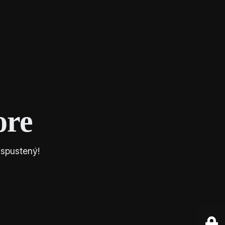
Instagram
Faceboo
X
shop
Kontakt
ore
 spustený!