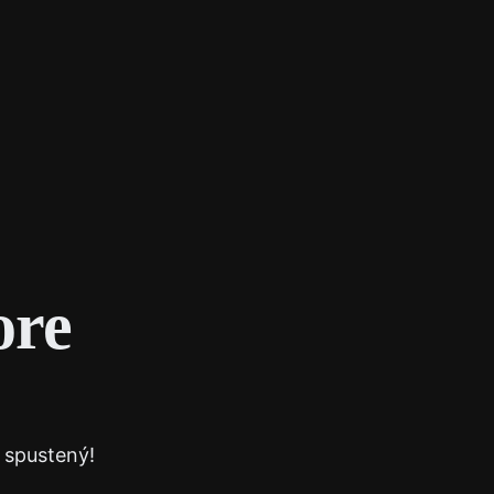
Instagram
Facebook
X
shop
Kontakt
ore
 spustený!