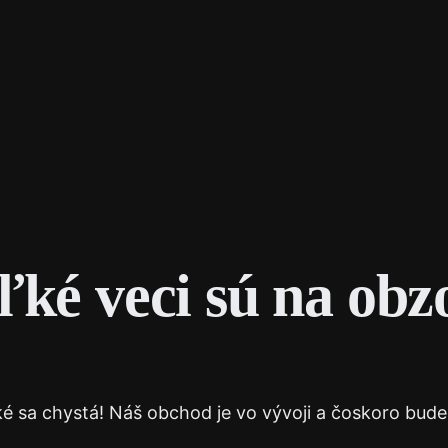
Služby
Často kladené otázky
O nás
E-
ľké veci sú na obz
ké sa chystá! Náš obchod je vo vývoji a čoskoro bude